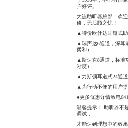
于1998年，中心有
户好评。
大连助听器总部：欢迎
修，无后顾之忧！
▲特价欧仕达耳道式助听
▲瑞声达6通道，深耳道
柔和）
▲斯达克8通道，标准功
晰度）
▲力斯顿耳道式24通道处
▲为行动不便的用户提
●更多优惠详情致电0411-84
温馨提示： 助听器不
调试，
才能达到理想中的效果