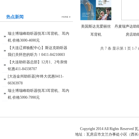
热点新闻
美国斯达克爱丽丝
丹麦瑞声达助
瑞士博瑞峰助听器悦耳1耳背机、耳内
耳背机
房店助
机 价格3690-4690元
【大连辽师验配中心】斯达克助听器
共 7 条 显示第 1 页 1-7
我们关怀您的听力！0411-84210003
【大连助听器总部】12月1、2号亲情
钜惠411-84338707
[大连金州助听器]年终大优惠0411-
66363978
瑞士博瑞峰助听器悦耳3耳背机、耳内
机 价格5990-7990元
关于
Copyright 2014 All Rights Reserved
瓦
地址：
瓦房店市文兰办事处小区（西长春